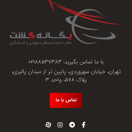
با ما تماس بگیرید:
02188537383
تهران، خیابان سهروردی، پایین تر از میدان پالیزی،
پلاک 578، واحد 3
تماس با ما