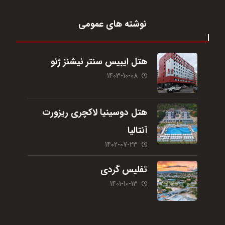
نوشته های عمومی
هتل ایبیس سنتر نیشنز ژنو
1403-10-08
هتل دوسینیا لاکچری ریزورت
آنتالیا
1402-07-23
تفلیس گردی
1401-10-13