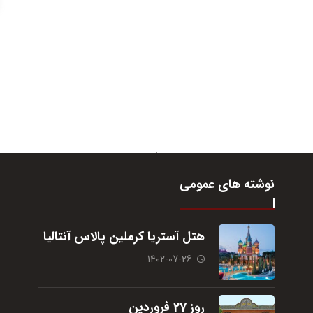
نوشته های عمومی
هتل آستریا کرملین پالاس آنتالیا
1402-07-26
روز 27 فروردین