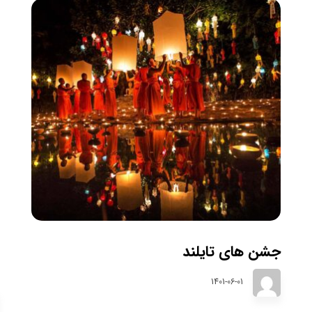
جشن‌ های تایلند
1401-06-01