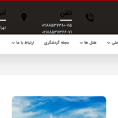
تلفن
آد
02188537380-85
تهران، 
02188537366-71
صلی
هتل ها
مجله گردشگری
ارتباط با ما