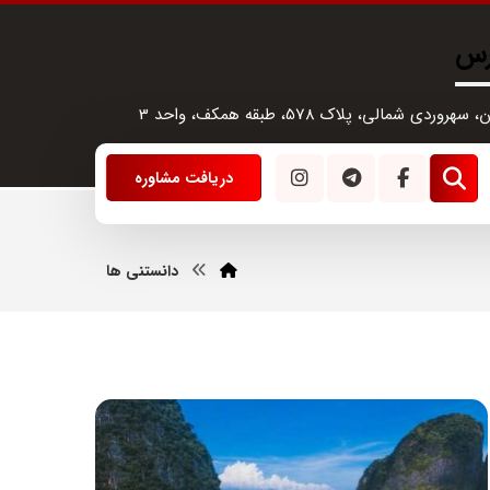
رس
سهروردی شمالی، پلاک 578، طبقه همکف، واحد 3
دریافت مشاوره
دانستنی ها