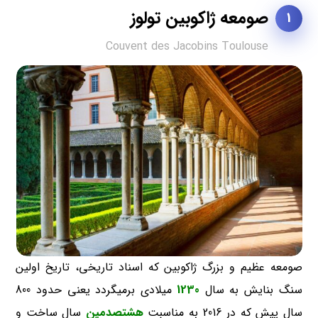
صومعه ژاکوبین تولوز
1
Couvent des Jacobins Toulouse
صومعه عظیم و بزرگ ژاکوبین که اسناد تاریخی، تاریخ اولین
سنگ بنایش به سال
1230
میلادی برمیگردد یعنی حدود 800
سال پیش که در 2016 به مناسبت
هشتصدمین
سال ساخت و