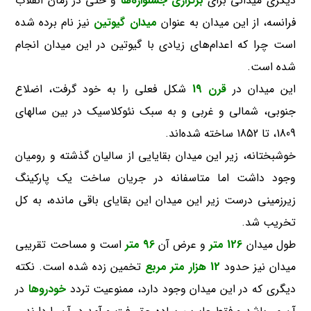
دیگری میدانی برای
برگزاری جشنواره‌ها
و حتی در زمان انقلاب
فرانسه، از این میدان به عنوان
میدان گیوتین
نیز نام برده شده
است چرا که اعدام‌های زیادی با گیوتین در این میدان انجام
شده است.
این میدان در
قرن 19
شکل فعلی را به خود گرفت، اضلاع
جنوبی، شمالی و غربی و به سبک نئوکلاسیک در بین سالهای
1809، تا 1852 ساخته شده‌اند.
خوشبختانه، زیر این میدان بقایایی از سالیان گذشته و رومیان
وجود داشت اما متاسفانه در جریان ساخت یک پارکینگ
زیر‌زمینی درست زیر این میدان این بقایای باقی مانده، به کل
تخریب شد.
طول میدان
126 متر
و عرض آن
96 متر
است و مساحت تقریبی
میدان نیز حدود
12 هزار متر مربع
تخمین زده شده است. نکته
دیگری که در این میدان وجود دارد، ممنوعیت تردد
خودروها
در