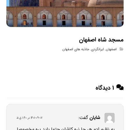
مسجد شاه اصفهان
اصفهان
,
ایرانگردی
,
جاذبه های اصفهان
1 دیدگاه
شایان
گفت:
1401-09-07 در 1:40 ق.ظ
به نظرم ادم هر جا نره کاشان حتما باید بره مخصوصا