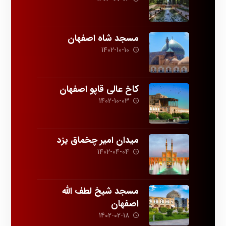
مسجد شاه اصفهان
1402-10-10
کاخ عالی قاپو اصفهان
1402-10-03
میدان امیر چخماق یزد
1402-04-04
مسجد شیخ لطف الله
اصفهان
1402-02-18