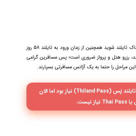
از زمان صدور ویزای سینگل تنها 3 ماه فرصت دارید که وارد خاک تایلند شوید همچنین از زمان ورود به تایلند 58 روز
ند، رزرو هتل و پرواز ضروری است؛ پس مسافرین گرامی
 این مراحل را حتما به یک آژانس مسافرتی بسپارند.
برای دریافت ویزا بعد از پاندمی کرونا تا مدت‌ها به تایلند پَس (Thiland Pass) نیاز بود اما الان
نیست.