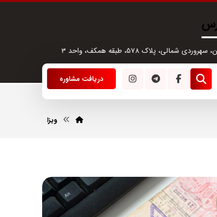
رس
سهروردی شمالی، پلاک 578، طبقه همکف، واحد 3
دریافت مشاوره
ویزا