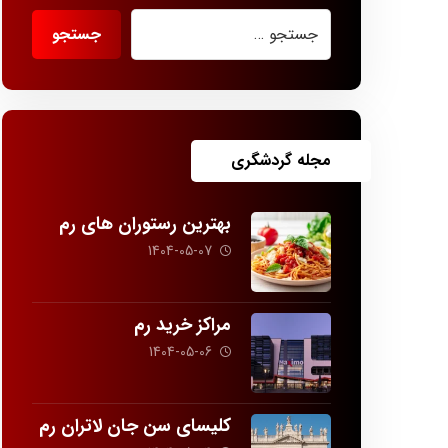
مجله گردشگری
بهترین رستوران های رم
1404-05-07
مراکز خرید رم
1404-05-06
کلیسای سن جان لاتران رم