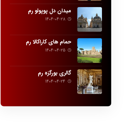
میدان دل پوپولو رم
1404-04-28
حمام های کاراکالا رم
1404-04-25
گالری بورگزه رم
1404-04-24