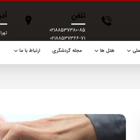
تلفن
آد
02188537380-85
تهران، 
02188537366-71
صلی
هتل ها
مجله گردشگری
ارتباط با ما