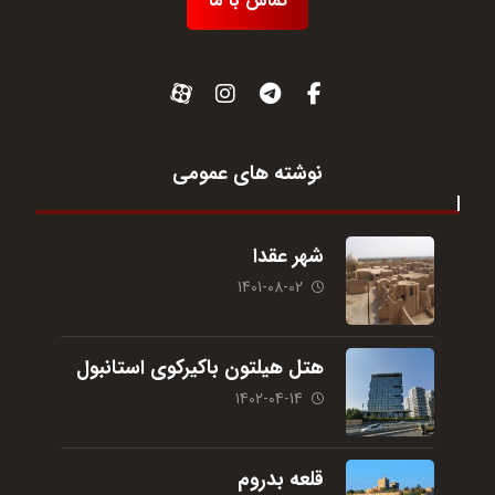
تماس با ما
نوشته های عمومی
شهر عقدا
1401-08-02
هتل هیلتون باکیرکوی استانبول
1402-04-14
قلعه بدروم