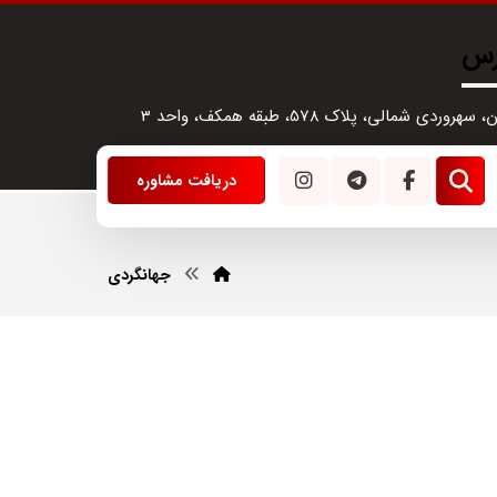
رس
سهروردی شمالی، پلاک 578، طبقه همکف، واحد 3
دریافت مشاوره
جهانگردی