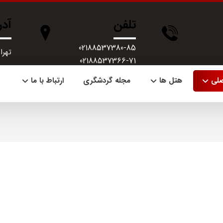
تلفن
آد
02188537380-85
تهران، 
02188537366-71
صلی
هتل ها
مجله گردشگری
ارتباط با ما