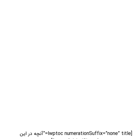
جاذبه های دیدنی ترکیه
حمام ترکی
را به خانه‌های خود بیاورید.
یگانه گشت
اسکراب
قهوه
لباس‌های نخی
اسفنج‌های دریایی
صابون‌های گوناگون
[lwptoc numerationSuffix=”none” title=”آنچه در این