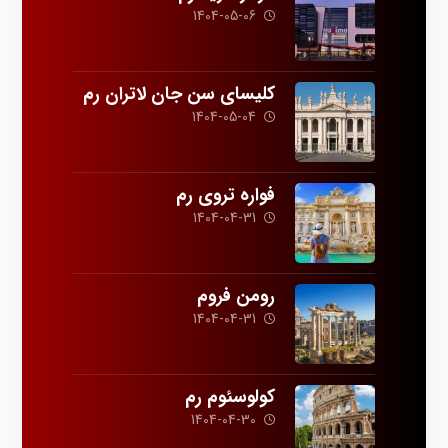
1404-05-06
کلیسای سن جان لاتران رم
1404-05-04
فواره تروی رم
1404-04-31
رومن فروم
1404-04-31
کولوسئوم رم
1404-04-30