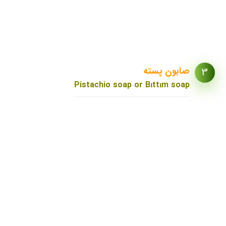
جلوگیری
صابون پسته
3
Pistachio soap or Bıttım soap
صابون پسته
منطقه آناتولی
جنوبی ترکیه
سازگار با محیط
زیست