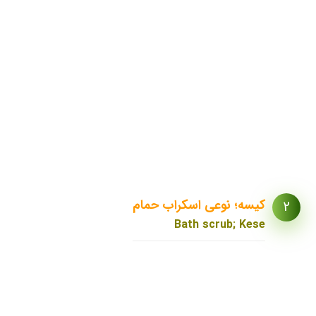
نوع اسفنج
کیسه؛ نوعی اسکراب حمام
2
Bath scrub; Kese
کیسه حمام
سفید‌آب