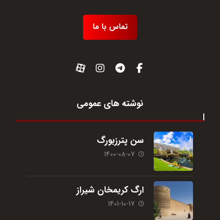
تماس با ما
نوشته های عمومی
سن پترزبورگ
1400-08-07
ارگ کریمخان شیراز
1401-10-17