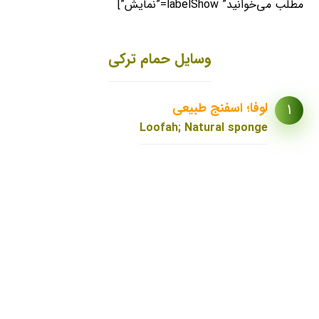
مطلب می‌خوانید” labelShow=”نمایش”]
وسایل حمام ترکی
لوفا؛ اسفنج طبیعی
1
Loofah; Natural sponge
اسفنج دریایی ترکیه
لیف (Lofa)