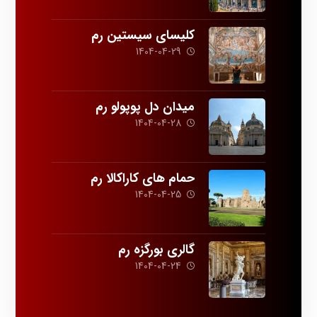
کلیسای سیستین رم
1404-04-29
میدان دل پوپولو رم
1404-04-28
حمام های کاراکالا رم
1404-04-25
گالری بورگزه رم
1404-04-24