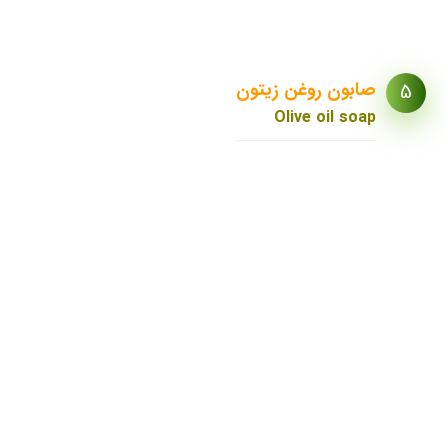
صابون روغن زیتون
5
Olive oil soap
صابون روغن زیتون
فرهنگ حمام ترکی