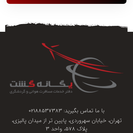
با ما تماس بگیرید:
02188537383
تهران، خیابان سهروردی، پایین تر از میدان پالیزی،
پلاک 578، واحد 3