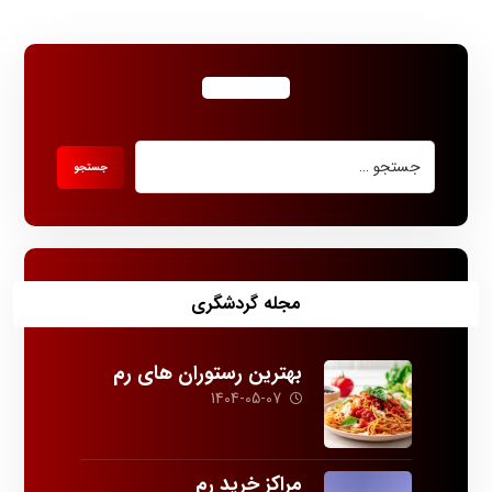
مجله گردشگری
بهترین رستوران های رم
1404-05-07
مراکز خرید رم